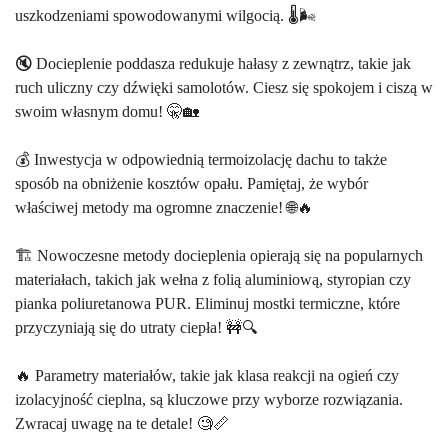
uszkodzeniami spowodowanymi wilgocią. 🌡️🌬️
🔇 Docieplenie poddasza redukuje hałasy z zewnątrz, takie jak
ruch uliczny czy dźwięki samolotów. Ciesz się spokojem i ciszą w
swoim własnym domu! 🤫🏡
💰 Inwestycja w odpowiednią termoizolację dachu to także
sposób na obniżenie kosztów opału. Pamiętaj, że wybór
właściwej metody ma ogromne znaczenie! 🌐🔥
🏗️ Nowoczesne metody docieplenia opierają się na popularnych
materiałach, takich jak wełna z folią aluminiową, styropian czy
pianka poliuretanowa PUR. Eliminuj mostki termiczne, które
przyczyniają się do utraty ciepła! 🚧🔍
🔥 Parametry materiałów, takie jak klasa reakcji na ogień czy
izolacyjność cieplna, są kluczowe przy wyborze rozwiązania.
Zwracaj uwagę na te detale! 🧐📏