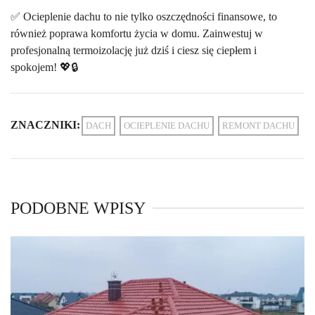
✅ Ocieplenie dachu to nie tylko oszczędności finansowe, to
również poprawa komfortu życia w domu. Zainwestuj w
profesjonalną termoizolację już dziś i ciesz się ciepłem i
spokojem! 💖🔒
ZNACZNIKI:
DACH
OCIEPLENIE DACHU
REMONT DACHU
PODOBNE WPISY